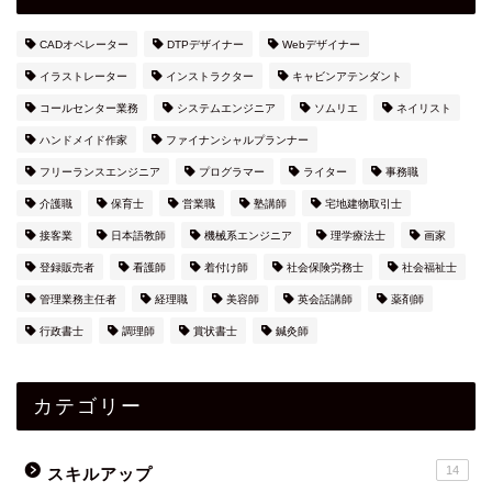
CADオペレーター
DTPデザイナー
Webデザイナー
イラストレーター
インストラクター
キャビンアテンダント
コールセンター業務
システムエンジニア
ソムリエ
ネイリスト
ハンドメイド作家
ファイナンシャルプランナー
フリーランスエンジニア
プログラマー
ライター
事務職
介護職
保育士
営業職
塾講師
宅地建物取引士
接客業
日本語教師
機械系エンジニア
理学療法士
画家
登録販売者
看護師
着付け師
社会保険労務士
社会福祉士
管理業務主任者
経理職
美容師
英会話講師
薬剤師
行政書士
調理師
賞状書士
鍼灸師
カテゴリー
14
スキルアップ