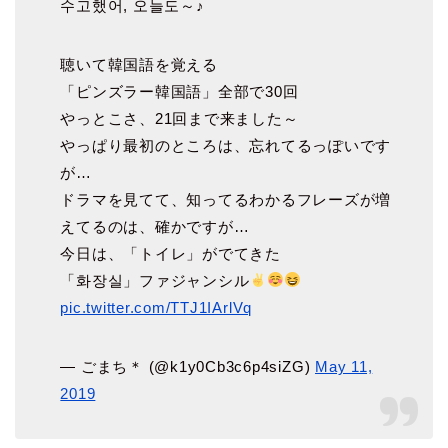
수고했어, 오늘도～♪
聴いて韓国語を覚える
「ピンズラー韓国語」全部で30回
やっとこさ、21回まで来ました～
やっぱり最初のところは、忘れてるっぽいです
が…
ドラマを見てて、知ってるわかるフレーズが増
えてるのは、確かですが…
今日は、「トイレ」がでてきた
「화장실」ファジャンシル
pic.twitter.com/TTJ1IArlVq
— ごまち＊ (@k1y0Cb3c6p4siZG)
May 11,
2019