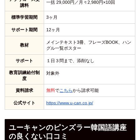
一括 29,000円／月々2,980円×10回
講料
標準学習期間
3ヶ月
サポート期間
12ヶ月
メインテキスト3冊、フレーズBOOK、ハン
教材
グル一覧ポスター
サポート
１日３問まで、添削なし
教育訓練給付制
対象外
度
資料請求
無料
で
こちら
から請求可能
公式サイト
https://www.u-can.co.jp/
ユーキャンのピンズラー韓国語講座
の良くない口コミ