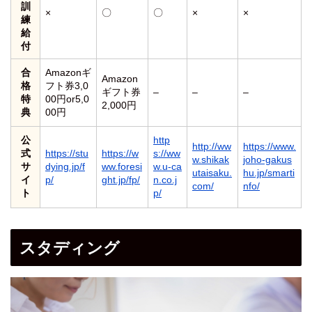
訓
×
〇
〇
×
×
練
給
付
合
Amazonギ
Amazon
格
フト券3,0
ギフト券
–
–
–
特
00円or5,0
2,000円
典
00円
公
http
http://ww
https://www.
式
https://stu
https://w
s://ww
w.shikak
joho-gakus
サ
dying.jp/f
ww.foresi
w.u-ca
utaisaku.
hu.jp/smarti
イ
p/
ght.jp/fp/
n.co.j
com/
nfo/
ト
p/
スタディング