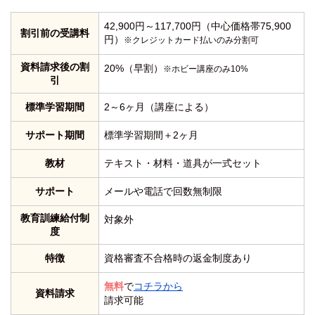
42,900円～117,700円（中心価格帯75,900
割引前の受講料
円）
※クレジットカード払いのみ分割可
資料請求後の割
20%（早割）
※ホビー講座のみ10%
引
標準学習期間
2～6ヶ月（講座による）
サポート期間
標準学習期間＋2ヶ月
教材
テキスト・材料・道具が一式セット
サポート
メールや電話で回数無制限
教育訓練給付制
対象外
度
特徴
資格審査不合格時の返金制度あり
無料
で
コチラから
資料請求
請求可能