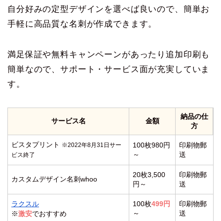
自分好みの定型デザインを選べば良いので、簡単お
手軽に高品質な名刺が作成できます。
満足保証や無料キャンペーンがあったり追加印刷も
簡単なので、サポート・サービス面が充実していま
す。
納品の仕
サービス名
金額
方
ビスタプリント
100枚980円
印刷物郵
※2022年8月31日サー
～
送
ビス終了
20枚3,500
印刷物郵
カスタムデザイン名刺whoo
円～
送
ラクスル
100枚
499円
印刷物郵
～
送
※
激安
でおすすめ