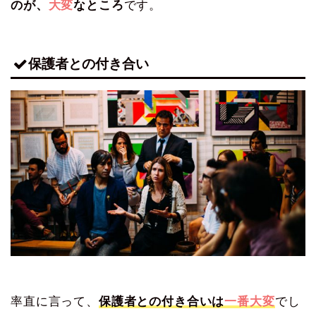
のが、
大変
なところ
です。
保護者との付き合い
率直に言って、
保護者との付き合いは
一番大変
でし