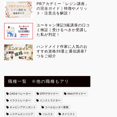
PBアカデミー「レジン講座」
の完全ガイド｜特徴やメリッ
ト・注意点を解説！
ユーキャン簿記3級講座の口コ
ミ検証｜受けるべきか受講し
た私が判定！
ハンドメイド作家に人気のお
すすめ資格39選と通信講座7
つをご紹介
職種一覧 ※他の職種もアリ
CADオペレーター
DTPデザイナー
Webデザイナー
イラストレーター
インストラクター
キャビンアテンダント
コールセンター業務
システムエンジニア
ソムリエ
ネイリスト