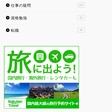
仕事の疑問
167
資格勉強
61
転職
64