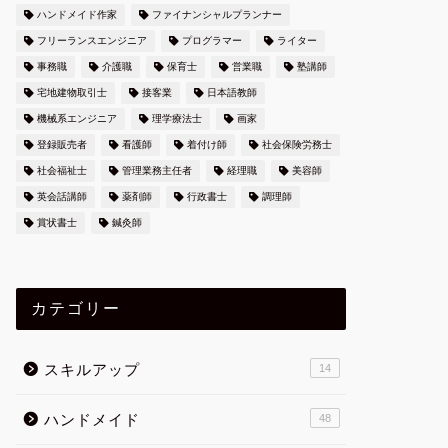
ハンドメイド作家
ファイナンシャルプランナー
フリーランスエンジニア
プログラマー
ライター
事務職
介護職
保育士
営業職
塾講師
宅地建物取引士
接客業
日本語教師
機械系エンジニア
理学療法士
画家
登録販売者
看護師
着付け師
社会保険労務士
社会福祉士
管理業務主任者
経理職
美容師
英会話講師
薬剤師
行政書士
調理師
賞状書士
鍼灸師
カテゴリー
スキルアップ
14
ハンドメイド
48