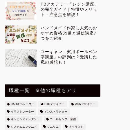
PBアカデミー「レジン講座」
の完全ガイド｜特徴やメリッ
ト・注意点を解説！
ハンドメイド作家に人気のお
すすめ資格39選と通信講座7
つをご紹介
ユーキャン「実用ボールペン
字講座」の評判は？受講した
私の感想も！
職種一覧 ※他の職種もアリ
CADオペレーター
DTPデザイナー
Webデザイナー
イラストレーター
インストラクター
キャビンアテンダント
コールセンター業務
システムエンジニア
ソムリエ
ネイリスト