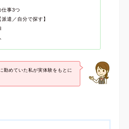
仕事3つ
【派遣／自分で探す】
由
人
に勤めていた私が実体験をもとに