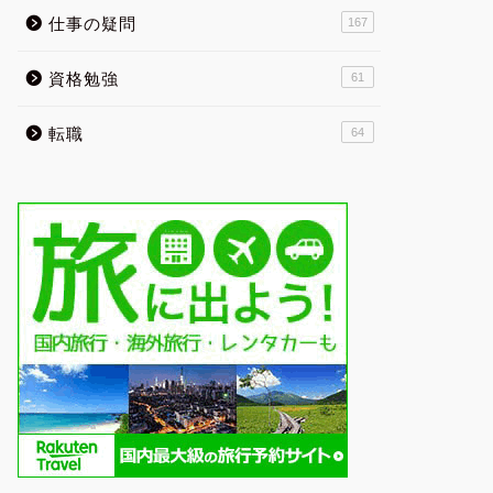
仕事の疑問
167
資格勉強
61
転職
64