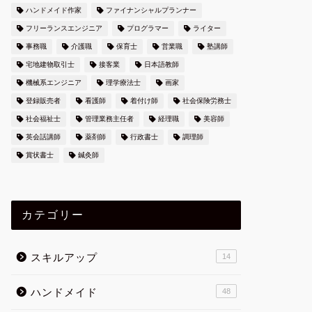
ハンドメイド作家
ファイナンシャルプランナー
フリーランスエンジニア
プログラマー
ライター
事務職
介護職
保育士
営業職
塾講師
宅地建物取引士
接客業
日本語教師
機械系エンジニア
理学療法士
画家
登録販売者
看護師
着付け師
社会保険労務士
社会福祉士
管理業務主任者
経理職
美容師
英会話講師
薬剤師
行政書士
調理師
賞状書士
鍼灸師
カテゴリー
スキルアップ
14
ハンドメイド
48