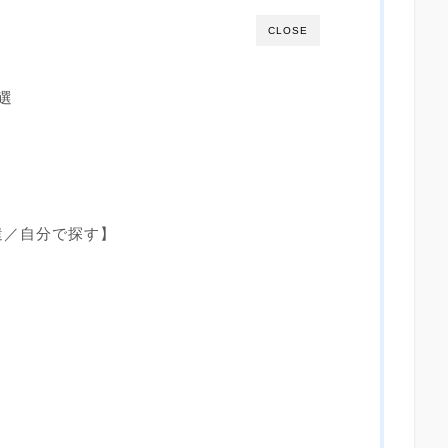
CLOSE
選
遣／自分で探す】