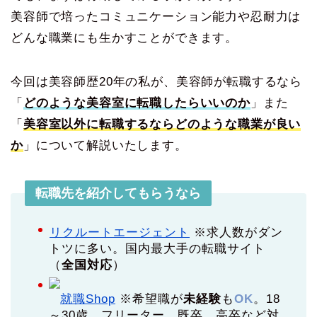
美容師で培ったコミュニケーション能力や忍耐力は
どんな職業にも生かすことができます。
今回は美容師歴20年の私が、美容師が転職するなら
「
どのような美容室に転職したらいいのか
」また
「
美容室以外に転職するならどのような職業が良い
か
」について解説いたします。
転職先を紹介してもらうなら
リクルートエージェント
※求人数がダン
トツに多い。国内最大手の転職サイト
（
全国対応
）
就職Shop
※希望職が
未経験
も
OK
。18
～30歳。フリーター、既卒、高卒など対