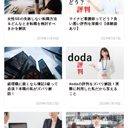
女性SEの失敗しない転職方法
マイナビ看護師ってどう？良
＆どんなとき転職を検討すべ
い悪い評判を深掘り【体験談
きかを解説
あり】
2019年11月14日
2020年5月7日
経理職に就くなら簿記3級って
dodaの評判をズバリ解説！実
必須？本職の私がズバリ解
際に利用した私だから言える
説！
こと
2019年10月25日
2020年7月14日