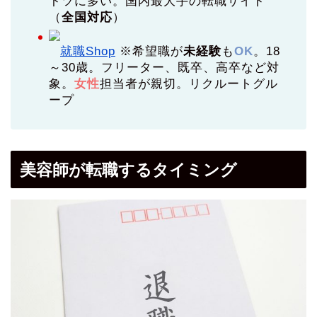
トツに多い。国内最大手の転職サイト
（
全国対応
）
就職Shop
※希望職が
未経験
も
OK
。18
～30歳。フリーター、既卒、高卒など対
象。
女性
担当者が親切。リクルートグル
ープ
美容師が転職するタイミング