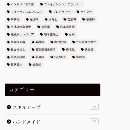
ハンドメイド作家
ファイナンシャルプランナー
フリーランスエンジニア
プログラマー
ライター
事務職
介護職
保育士
営業職
塾講師
宅地建物取引士
接客業
日本語教師
機械系エンジニア
理学療法士
画家
登録販売者
看護師
着付け師
社会保険労務士
社会福祉士
管理業務主任者
経理職
美容師
英会話講師
薬剤師
行政書士
調理師
賞状書士
鍼灸師
カテゴリー
スキルアップ
14
ハンドメイド
48