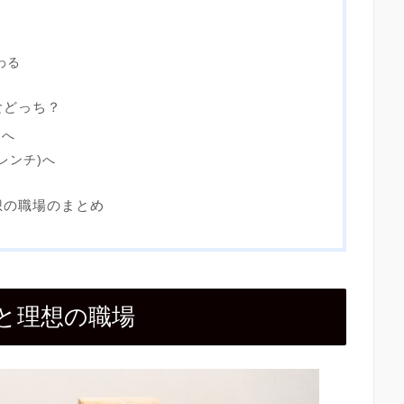
わる
食どっち？
)へ
レンチ)へ
想の職場のまとめ
と理想の職場