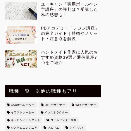
ユーキャン「実用ボールペン
字講座」の評判は？受講した
私の感想も！
PBアカデミー「レジン講座」
の完全ガイド｜特徴やメリッ
ト・注意点を解説！
ハンドメイド作家に人気のお
すすめ資格39選と通信講座7
つをご紹介
職種一覧 ※他の職種もアリ
CADオペレーター
DTPデザイナー
Webデザイナー
イラストレーター
インストラクター
キャビンアテンダント
コールセンター業務
システムエンジニア
ソムリエ
ネイリスト