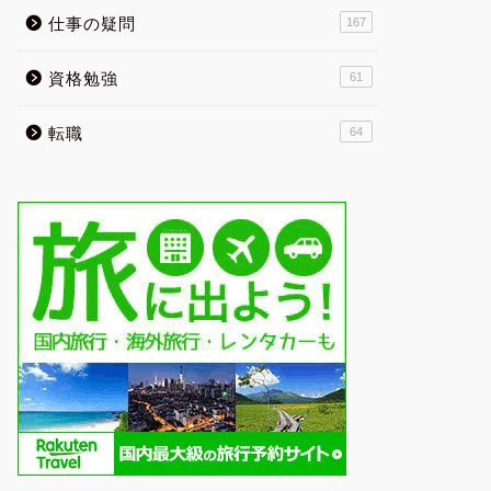
仕事の疑問
167
資格勉強
61
転職
64