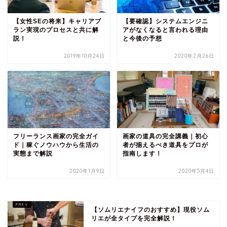
【女性SEの将来】キャリアプ
【要確認】システムエンジニ
ラン実現のプロセスと共に解
アがなくなると言われる理由
説！
と今後の予想
2019年10月24日
2020年2月26日
フリーランス画家の完全ガイ
画家の道具の完全講義｜初心
ド｜稼ぐノウハウから生活の
者が揃えるべき道具をプロが
実態まで解説
指南します！
2020年1月9日
2020年5月4日
【ソムリエナイフのおすすめ】現役ソム
リエが全タイプを完全解説！