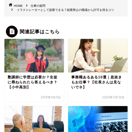
HOME
仕事の疑問
イラストレーターとして副業できる？副業禁止の職場から許可を得るコツ
関連記事はこちら
塾講師に学歴は必要か？生徒
事務職あるある10選｜息抜き
に尋ねられたら答えるべき？
もお仕事？【社長さんは見な
【小中高別】
いでネ】
2019年9月5日
2020年3月10日