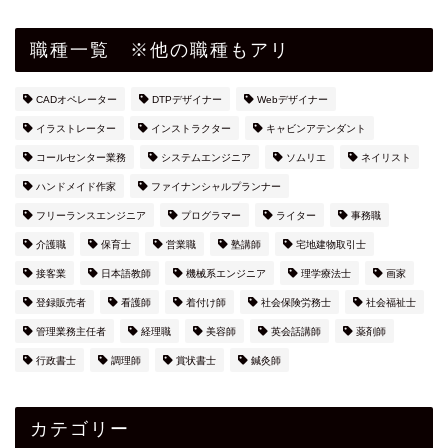
職種一覧 ※他の職種もアリ
CADオペレーター
DTPデザイナー
Webデザイナー
イラストレーター
インストラクター
キャビンアテンダント
コールセンター業務
システムエンジニア
ソムリエ
ネイリスト
ハンドメイド作家
ファイナンシャルプランナー
フリーランスエンジニア
プログラマー
ライター
事務職
介護職
保育士
営業職
塾講師
宅地建物取引士
接客業
日本語教師
機械系エンジニア
理学療法士
画家
登録販売者
看護師
着付け師
社会保険労務士
社会福祉士
管理業務主任者
経理職
美容師
英会話講師
薬剤師
行政書士
調理師
賞状書士
鍼灸師
カテゴリー