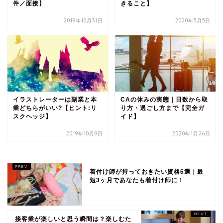
件／面接】
きること】
2019年10月31日
2020年5月5日
イラストレーターは副業と本
CAの休みの実態｜日数から取
業どちらがいい?【ヒント:リ
り方・過ごし方まで【完全ガ
スクヘッジ】
イド】
2019年10月8日
2020年1月26日
着付け師が持っておきたい資格6選｜最
短3ヶ月であなたも着付け師に！
接客業が楽しいと思う瞬間は？楽しむた